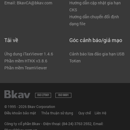
Email: BkavCA@bkav.com
Hướng dẫn cập nhật gia hạn
CKS
Hướng dẫn chuyển đổi định
dạng file
Tải về
Góc cảnh báo/giả mạo
Ứng dung iTaxViewer 1.4.6
Cảnh báo lừa đảo gia hạn USB
Phần mềm HTKK v3.8.6
ToKen
Phần mềm TeamViewer
ISO 27001
ISO 9001
© 1995 - 2026 Bkav Corporation
|
|
|
Điều khoản bảo mật
Thỏa thuận sử dụng
Quy chế
Liên Hệ
Công ty cổ phần Bkav - Điện thoại: (84-24) 3763 2552, Email:
Bkav@bkav.com.vn