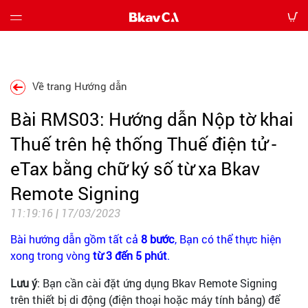
Giới
thiệu
Về trang Hướng dẫn
Bảng
Bài RMS03: Hướng dẫn Nộp tờ khai
giá
Thuế trên hệ thống Thuế điện tử -
Hướng
eTax bằng chữ ký số từ xa Bkav
dẫn
Remote Signing
Tin
11:19:16 | 17/03/2023
tức
Bài hướng dẫn gồm tất cả
8 bước
, Bạn có thể thực hiện
xong trong vòng
từ 3 đến 5 phút
.
Tải
về
Lưu ý
: Bạn cần cài đặt ứng dụng Bkav Remote Signing
trên thiết bị di động (điện thoại hoặc máy tính bảng) để