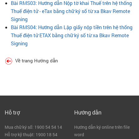
Bài RMS03: Hướng dẫn Nộp tờ khai Thuế trên hệ thống
Thuế điện tử - eTax bằng chữ ký số từ xa Bkav Remote
Signing
Bài RMS04: Hướng dẫn Lập giấy nộp tiền trên hệ thống
Thuế điện tử ETAX bằng chữ ký số từ xa Bkav Remote
Signing
Về trang Hướng dẫn
Hỗ trợ
Hướng dẫn
Mua chữ ký số: 1900 54 54 14
Hướng dẫn ký online trên file
Hỗ trợ kỹ thuật: 1900 18 54
word