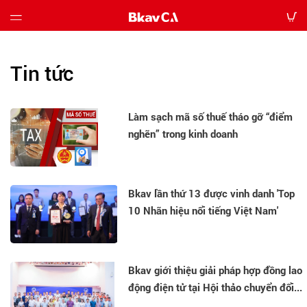
Giới
Tin tức
thiệu
Bảng
Làm sạch mã số thuế tháo gỡ “điểm
giá
nghẽn” trong kinh doanh
Hướng
dẫn
Bkav lần thứ 13 được vinh danh 'Top
Tin
10 Nhãn hiệu nổi tiếng Việt Nam'
tức
Tải
Bkav giới thiệu giải pháp hợp đồng lao
về
động điện tử tại Hội thảo chuyển đổi...