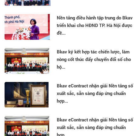
Liên
hệ
Nền tảng điều hành tập trung do Bkav
Tra
triển khai cho HĐND TP. Hà Nội được
cứu
đề...
chứng
thư
số
Bkav ký kết hợp tác chiến lược, làm
nòng cốt thúc đẩy chuyển đổi số cho
hộ...
Bkav eContract nhận giải Nền tảng số
xuất sắc, sẵn sàng đáp ứng chuẩn
hợp...
Bkav eContract nhận giải Nền tảng số
xuất sắc, sẵn sàng đáp ứng chuẩn
hợp...