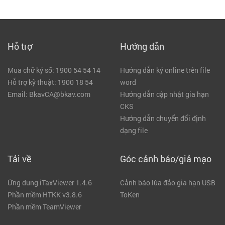
Hỗ trợ
Hướng dẫn
Mua chữ ký số: 1900 54 54 14
Hướng dẫn ký online trên file
Hỗ trợ kỹ thuật: 1900 18 54
word
Email: BkavCA@bkav.com
Hướng dẫn cập nhật gia hạn
CKS
Hướng dẫn chuyển đổi định
dạng file
Tải về
Góc cảnh báo/giả mạo
Ứng dung iTaxViewer 1.4.6
Cảnh báo lừa đảo gia hạn USB
Phần mềm HTKK v3.8.6
ToKen
Phần mềm TeamViewer