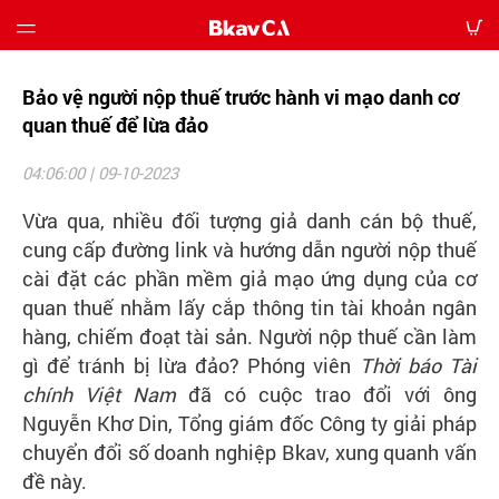
Bảo vệ người nộp thuế trước hành vi mạo danh cơ
Giới
thiệu
quan thuế để lừa đảo
04:06:00 | 09-10-2023
Bảng
giá
Vừa qua, nhiều đối tượng giả danh cán bộ thuế,
cung cấp đường link và hướng dẫn người nộp thuế
Hướng
cài đặt các phần mềm giả mạo ứng dụng của cơ
dẫn
quan thuế nhằm lấy cắp thông tin tài khoản ngân
hàng, chiếm đoạt tài sản. Người nộp thuế cần làm
Tin
gì để tránh bị lừa đảo? Phóng viên
tức
Thời báo Tài
chính Việt Nam
đã có cuộc trao đổi với ông
Nguyễn Khơ Din, Tổng giám đốc Công ty giải pháp
Tải
về
chuyển đổi số doanh nghiệp Bkav, xung quanh vấn
đề này.