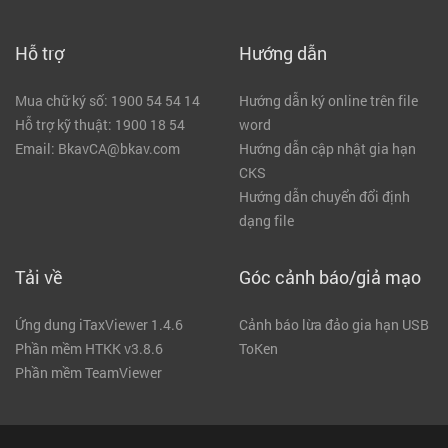
Hỗ trợ
Hướng dẫn
Mua chữ ký số: 1900 54 54 14
Hướng dẫn ký online trên file
Hỗ trợ kỹ thuật: 1900 18 54
word
Email: BkavCA@bkav.com
Hướng dẫn cập nhật gia hạn
CKS
Hướng dẫn chuyển đổi định
dạng file
Tải về
Góc cảnh báo/giả mạo
Ứng dung iTaxViewer 1.4.6
Cảnh báo lừa đảo gia hạn USB
Phần mềm HTKK v3.8.6
ToKen
Phần mềm TeamViewer