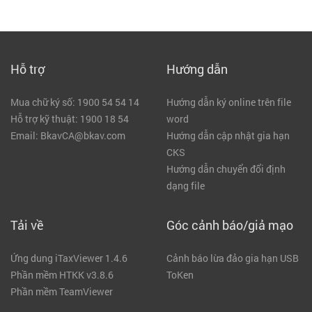
Hỗ trợ
Hướng dẫn
Mua chữ ký số: 1900 54 54 14
Hướng dẫn ký online trên file
Hỗ trợ kỹ thuật: 1900 18 54
word
Email: BkavCA@bkav.com
Hướng dẫn cập nhật gia hạn
CKS
Hướng dẫn chuyển đổi định
dạng file
Tải về
Góc cảnh báo/giả mạo
Ứng dung iTaxViewer 1.4.6
Cảnh báo lừa đảo gia hạn USB
Phần mềm HTKK v3.8.6
ToKen
Phần mềm TeamViewer