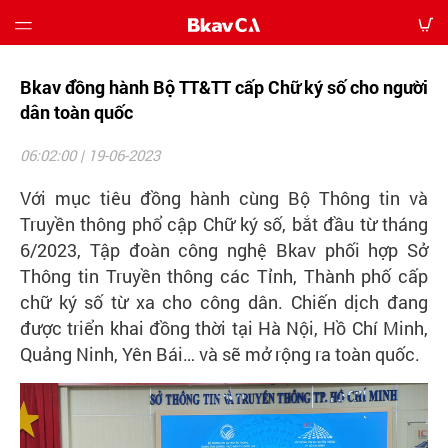
Bkav đồng hành Bộ TT&TT cấp Chữ ký số cho người
Giới
thiệu
dân toàn quốc
06:02:00 | 19-06-2023
Bảng
giá
Với mục tiêu đồng hành cùng Bộ Thông tin và
Truyền thông phổ cập Chữ ký số, bắt đầu từ tháng
Hướng
6/2023, Tập đoàn công nghệ Bkav phối hợp Sở
dẫn
Thông tin Truyền thông các Tỉnh, Thành phố cấp
chữ ký số từ xa cho công dân. Chiến dịch đang
Tin
được triển khai đồng thời tại Hà Nội, Hồ Chí Minh,
tức
Quảng Ninh, Yên Bái… và sẽ mở rộng ra toàn quốc.
Tải
về