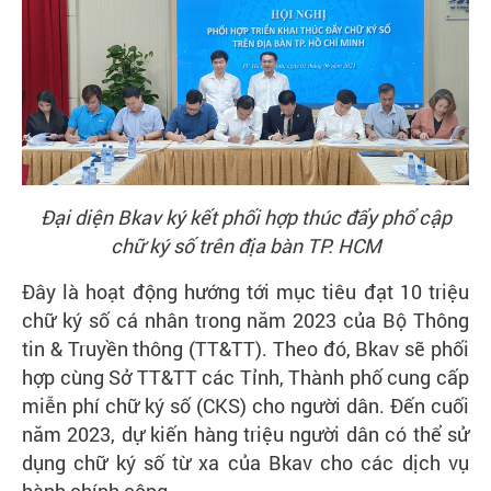
Liên
hệ
Tra
cứu
chứng
thư
số
Đại diện Bkav ký kết phối hợp thúc đẩy phổ cập
chữ ký số trên địa bàn TP. HCM
Đây là hoạt động hướng tới mục tiêu đạt 10 triệu
chữ ký số cá nhân trong năm 2023 của Bộ Thông
tin & Truyền thông (TT&TT). Theo đó, Bkav sẽ phối
hợp cùng Sở TT&TT các Tỉnh, Thành phố cung cấp
miễn phí chữ ký số (CKS) cho người dân. Đến cuối
năm 2023, dự kiến hàng triệu người dân có thể sử
dụng chữ ký số từ xa của Bkav cho các dịch vụ