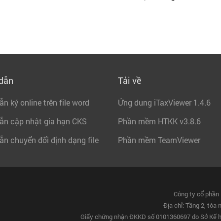
dẫn
Tải về
n ký online trên file word
Ứng dung iTaxViewer 1.4.6
ẫn cập nhật gia hạn CKS
Phần mềm HTKK v3.8.6
n chuyển đổi định dạng file
Phần mềm TeamViewer
Công ty cổ phần 
Địa chỉ: Tầng 2, tòa
Giấy chứng nhận ĐKKD số 0101360697 do Sở Kế h