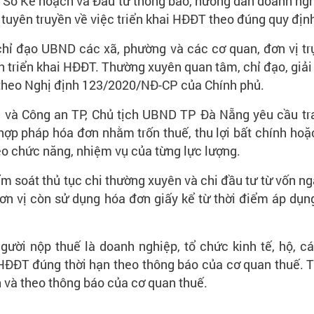
 Sở Kế hoạch và Đầu tư thông báo, hướng dẫn doanh ng
tuyên truyền về việc triển khai HĐĐT theo đúng quy định
ỉ đạo UBND các xã, phường và các cơ quan, đơn vị trự
ện triển khai HĐĐT. Thường xuyên quan tâm, chỉ đạo, giải
 theo Nghị định 123/2020/NĐ-CP của Chính phủ.
an và Công an TP, Chủ tịch UBND TP Đà Nẵng yêu cầu tr
hợp pháp hóa đơn nhằm trốn thuế, thu lợi bất chính ho
eo chức năng, nhiệm vụ của từng lực lượng.
 soát thủ tục chi thường xuyên và chi đầu tư từ vốn ng
ơn vị còn sử dụng hóa đơn giấy kể từ thời điểm áp d
ời nộp thuế là doanh nghiệp, tổ chức kinh tế, hộ, cá
 HĐĐT đúng thời hạn theo thông báo của cơ quan thuế.
 và theo thông báo của cơ quan thuế.