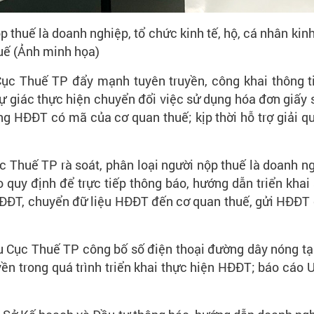
thuế là doanh nghiệp, tổ chức kinh tế, hộ, cá nhân ki
uế (Ảnh minh họa)
c Thuế TP đẩy mạnh tuyên truyền, công khai thông tin 
ự giác thực hiện chuyển đổi việc sử dụng hóa đơn giấy
HĐĐT có mã của cơ quan thuế; kịp thời hỗ trợ giải quy
huế TP rà soát, phân loại người nộp thuế là doanh ngh
 quy định để trực tiếp thông báo, hướng dẫn triển khai
 HĐĐT, chuyển đữ liệu HĐĐT đến cơ quan thuế, gửi HĐĐT
 Cục Thuế TP công bố số điện thoại đường dây nóng tại
n trong quá trình triển khai thực hiện HĐĐT; báo cáo