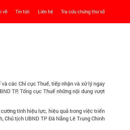
i về
Tin tức
Liên hệ
Tra cứu chứng thư số
à các Chỉ cục Thuế, tiếp nhận và xử lý ngay
 UBND TP, Tổng cục Thuế những nội dung vượt
ường tính hiệu lực, hiệu quả trong việc triển
h, Chủ tịch UBND TP Đà Nẵng Lê Trung Chinh