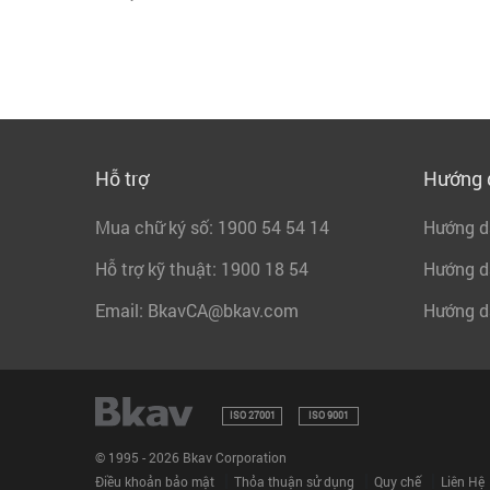
Hỗ trợ
Hướng 
Mua chữ ký số: 1900 54 54 14
Hướng dẫ
Hỗ trợ kỹ thuật: 1900 18 54
Hướng d
Email: BkavCA@bkav.com
Hướng dẫ
ISO 27001
ISO 9001
© 1995 - 2026 Bkav Corporation
|
|
|
Điều khoản bảo mật
Thỏa thuận sử dụng
Quy chế
Liên Hệ