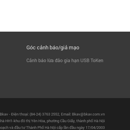
Góc cảnh báo/giả mạo
Cảnh báo lừa đảo gia hạn USB ToKen
Bkav - Điện thoại: (84-24) 3763 2552, Email: Bkav@bkav.com.vn
 nhà HH1-khu đô thị Yên Hòa, phường Cầu Giấy, thành phố Hà Nội
oạch và đầu tư Thành Phố Hà Nội cấp lần đầu ngày 17/04/2003