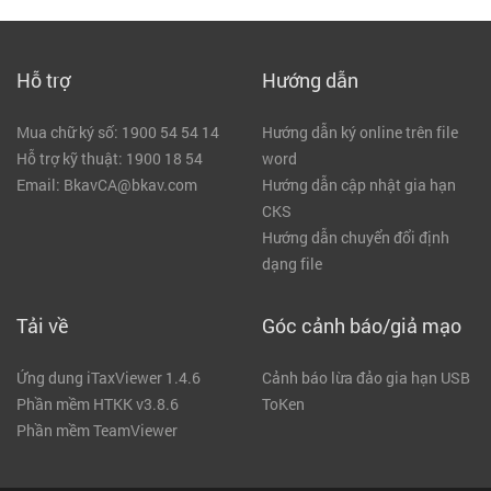
Hỗ trợ
Hướng dẫn
Mua chữ ký số: 1900 54 54 14
Hướng dẫn ký online trên file
Hỗ trợ kỹ thuật: 1900 18 54
word
Email: BkavCA@bkav.com
Hướng dẫn cập nhật gia hạn
CKS
Hướng dẫn chuyển đổi định
dạng file
Tải về
Góc cảnh báo/giả mạo
Ứng dung iTaxViewer 1.4.6
Cảnh báo lừa đảo gia hạn USB
Phần mềm HTKK v3.8.6
ToKen
Phần mềm TeamViewer