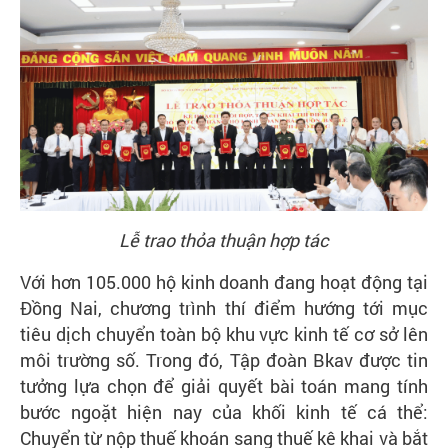
Liên
hệ
Tra
cứu
chứng
thư
số
Lễ trao thỏa thuận hợp tác
Với hơn 105.000 hộ kinh doanh đang hoạt động tại
Đồng Nai, chương trình thí điểm hướng tới mục
tiêu dịch chuyển toàn bộ khu vực kinh tế cơ sở lên
môi trường số. Trong đó, Tập đoàn Bkav được tin
tưởng lựa chọn để giải quyết bài toán mang tính
bước ngoặt hiện nay của khối kinh tế cá thể:
Chuyển từ nộp thuế khoán sang thuế kê khai và bắt