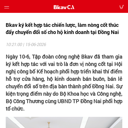
Bkav ký kết hợp tác chiến lược, làm nòng cốt thúc
Giới
thiệu
đẩy chuyển đổi số cho hộ kinh doanh tại Đồng Nai
10:21:00 | 15-06-2026
Bảng
giá
Ngày 10-6, Tập đoàn công nghệ Bkav đã tham gia
ký kết hợp tác với vai trò là đơn vị nòng cốt tại Hội
Hướng
nghị công bố Kế hoạch phối hợp triển khai thí điểm
dẫn
hỗ trợ cửa hàng, hộ kinh doanh bán buôn, bán lẻ
chuyển đổi số trên địa bàn thành phố Đồng Nai. Sự
Tin
kiện trọng điểm này do Bộ Khoa học và Công nghệ,
tức
Bộ Công Thương cùng UBND TP Đồng Nai phối hợp
tổ chức.
Tải
về