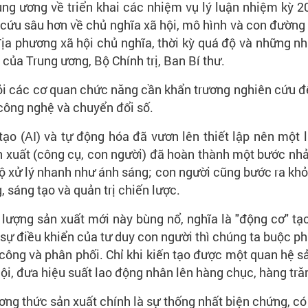
ung ương về triển khai các nhiệm vụ lý luận nhiệm kỳ 
cứu sâu hơn về chủ nghĩa xã hội, mô hình và con đường đ
 địa phương xã hội chủ nghĩa, thời kỳ quá độ và những n
 của Trung ương, Bộ Chính trị, Ban Bí thư.
hỏi các cơ quan chức năng cần khẩn trương nghiên cứu 
công nghệ và chuyển đổi số.
tạo (AI) và tự động hóa đã vươn lên thiết lập nên mộ
ản xuất (công cụ, con người) đã hoàn thành một bước nh
ộ xử lý nhanh như ánh sáng; con người cũng bước ra khỏi 
, sáng tạo và quản trị chiến lược.
 lượng sản xuất mới này bùng nổ, nghĩa là "động cơ" tạ
ự điều khiển của tư duy con người thì chúng ta buộc phả
công và phân phối. Chỉ khi kiến tạo được một quan hệ s
i, đưa hiệu suất lao động nhân lên hàng chục, hàng trăm
g thức sản xuất chính là sự thống nhất biện chứng, có 