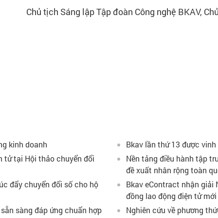
ập đoàn Công nghệ BKAV, Chủ tịch Ủy ba
ng kinh doanh
Bkav lần thứ 13 được vinh
n tử tại Hội thảo chuyển đổi
Nền tảng điều hành tập tr
đề xuất nhân rộng toàn q
húc đẩy chuyển đổi số cho hộ
Bkav eContract nhận giải 
đồng lao động điện tử mới
, sẵn sàng đáp ứng chuẩn hợp
Nghiên cứu về phương thức