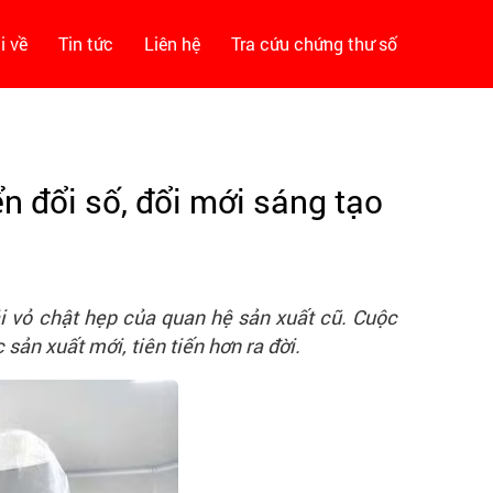
i về
Tin tức
Liên hệ
Tra cứu chứng thư số
n đổi số, đổi mới sáng tạo
i vỏ chật hẹp của quan hệ sản xuất cũ. Cuộc
ản xuất mới, tiên tiến hơn ra đời.