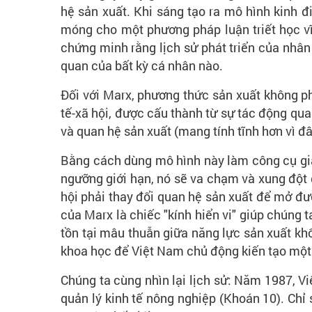
hệ sản xuất. Khi sáng tạo ra mô hình kinh 
móng cho một phương pháp luận triết học vĩ 
chứng minh rằng lịch sử phát triển của nhân 
quan của bất kỳ cá nhân nào.
Đối với Marx, phương thức sản xuất không ph
tế-xã hội, được cấu thành từ sự tác động qua 
và quan hệ sản xuất (mang tính tĩnh hơn vì đâ
Bằng cách dùng mô hình này làm công cụ giải
ngưỡng giới hạn, nó sẽ va chạm và xung đột g
hội phải thay đổi quan hệ sản xuất để mở đư
của Marx là chiếc "kính hiển vi" giúp chúng t
tồn tại mâu thuẫn giữa năng lực sản xuất khổ
khoa học để Việt Nam chủ động kiến tạo một 
Chúng ta cùng nhìn lại lịch sử: Năm 1987, V
quản lý kinh tế nông nghiệp (Khoán 10). Ch