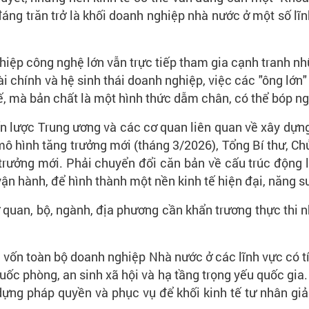
áng trăn trở là khối doanh nghiệp nhà nước ở một số l
hiệp công nghệ lớn vẫn trực tiếp tham gia cạnh tranh nh
tài chính và hệ sinh thái doanh nghiệp, việc các "ông l
hế, mà bản chất là một hình thức dẫm chân, có thể bóp n
ến lược Trung ương và các cơ quan liên quan về xây dựng
 mô hình tăng trưởng mới (tháng 3/2026), Tổng Bí thư, Ch
trưởng mới. Phải chuyển đổi căn bản về cấu trúc động lự
ận hành, để hình thành một nền kinh tế hiện đại, năng su
 quan, bộ, ngành, địa phương cần khẩn trương thực thi n
 vốn toàn bộ doanh nghiệp Nhà nước ở các lĩnh vực có tí
uốc phòng, an sinh xã hội và hạ tầng trọng yếu quốc gia. 
y dựng pháp quyền và phục vụ để khối kinh tế tư nhân giả