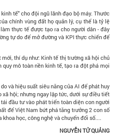
àm kinh tế" cho đội ngũ lãnh đạo bộ máy. Thước
a chính vùng đất họ quản lý, cụ thể là tỷ lệ
 làm thực tế được tạo ra cho người dân - đây
 trường tự do để mở đường và KPI thực chiến để
mới, thí dụ như: Kinh tế thị trường xã hội chủ
n quy mô toàn nền kinh tế, tạo ra đột phá mọi
do và hiệu suất siêu năng của AI để phát huy
 xã hội; nhưng ngay lập tức, dưới sự điều tiết
tái đầu tư vào phát triển toàn diện con người
nhất để Việt Nam bứt phá tăng trưởng 2 con số
a khoa học, công nghệ và chuyển đổi số....
NGUYỄN TỬ QUẢNG