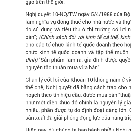
gạo trên thế giới.
Nghị quyết 10-NQ/TW ngày 5/4/1988 của Bộ 
làm nghĩa vụ đóng thuế cho nhà nước và thực
do sử dụng và tiêu thụ ở thị trường có lợ
bán";
(Chính sách đối với kinh tế cá thể, kin
cho các tổ chức kinh tế quốc doanh theo hợp
chức kinh tế quốc doanh và tập thể muốn
đình)
"Sản phẩm làm ra, gia đình được quyền
nguyên tắc thuận mua vừa bán".
Chân lý cốt lõi của Khoán 10 không nằm ở vi
thể chế, Nghị quyết đã bằng cách trao cho n
hoạch theo tín hiệu cầu, được mua bán "thuậ
như một điệp khúc-đó chính là nguyên lý giá
nhiều, phần được tự do định đoạt càng lớn. 
sản xuất đã giải phóng động lực của hàng tri
Hiện nay, dù chúng ta ban hành nhiều Nghị 