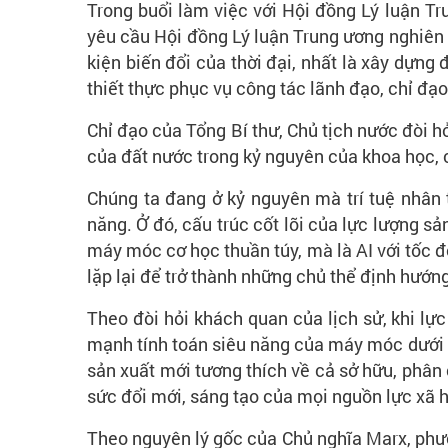
Trong buổi làm việc với Hội đồng Lý luận Tr
yêu cầu Hội đồng Lý luận Trung ương nghiên 
kiện biến đổi của thời đại, nhất là xây dựng
thiết thực phục vụ công tác lãnh đạo, chỉ đạo
Chỉ đạo của Tổng Bí thư, Chủ tịch nước đòi 
của đất nước trong kỷ nguyên của khoa học, 
Chúng ta đang ở kỷ nguyên mà trí tuệ nhân 
năng. Ở đó, cấu trúc cốt lõi của lực lượng s
máy móc cơ học thuần túy, mà là AI với tốc đ
lặp lại để trở thành những chủ thể định hướng
Theo đòi hỏi khách quan của lịch sử, khi lực
mạnh tính toán siêu năng của máy móc dưới s
sản xuất mới tương thích về cả sở hữu, phân 
sức đổi mới, sáng tạo của mọi nguồn lực xã hộ
Theo nguyên lý gốc của Chủ nghĩa Marx, phươn