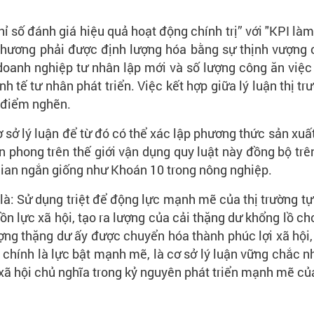
Chỉ số đánh giá hiệu quả hoạt động chính trị” với "KPI l
hương phải được định lượng hóa bằng sự thịnh vượng củ
doanh nghiệp tư nhân lập mới và số lượng công ăn việc
kinh tế tư nhân phát triển. Việc kết hợp giữa lý luận thị
 điểm nghẽn.
 sở lý luận để từ đó có thể xác lập phương thức sản xuất 
ên phong trên thế giới vận dụng quy luật này đồng bộ trê
 gian ngắn giống như Khoán 10 trong nông nghiệp.
à: Sử dụng triệt để động lực mạnh mẽ của thị trường tự 
 lực xã hội, tạo ra lượng của cải thặng dư khổng lồ cho
ng thặng dư ấy được chuyển hóa thành phúc lợi xã hội, 
y chính là lực bật mạnh mẽ, là cơ sở lý luận vững chắc 
g xã hội chủ nghĩa trong kỷ nguyên phát triển mạnh mẽ củ