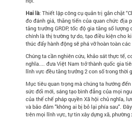
hội.
Hai là
: Thiết lập công cụ quản trị gắn chặt “
đo đánh giá, thăng tiến của quan chức địa p
tăng trưởng GRDP, tốc độ gia tăng số lượng 
chính là thị trường tự do, tạo điều kiện cho 
thúc đẩy hành động sẽ phá vỡ hoàn toàn các
Chúng ta cần nghiên cứu, khảo sát thực tế, cơ
nghĩa.... đưa Việt Nam trở thành quốc gia ti
lĩnh vực đều tăng trưởng 2 con số trong thời
Mục tiêu quan trọng mà chúng ta hướng đến l
sức đổi mới, sáng tạo bình đẳng của mọi nguồn
của thể chế pháp quyền Xã hội chủ nghĩa, lượ
và bảo đảm "không ai bị bỏ lại phía sau". Đâ
trên mọi lĩnh vực, tự tin xây dựng xã, phườn