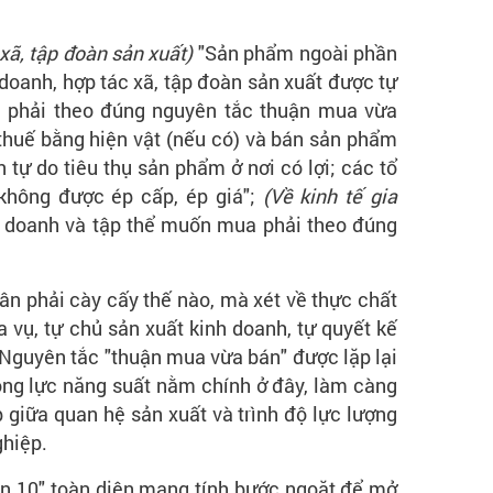
xã, tập đoàn sản xuất)
"Sản phẩm ngoài phần
doanh, hợp tác xã, tập đoàn sản xuất được tự
m, phải theo đúng nguyên tắc thuận mua vừa
thuế bằng hiện vật (nếu có) và bán sản phẩm
tự do tiêu thụ sản phẩm ở nơi có lợi; các tổ
không được ép cấp, ép giá";
(Về kinh tế gia
ốc doanh và tập thể muốn mua phải theo đúng
ân phải cày cấy thế nào, mà xét về thực chất
 vụ, tự chủ sản xuất kinh doanh, tự quyết kế
 Nguyên tắc "thuận mua vừa bán" được lặp lại
Động lực năng suất nằm chính ở đây, làm càng
 giữa quan hệ sản xuất và trình độ lực lượng
ghiệp.
án 10" toàn diện mang tính bước ngoặt để mở