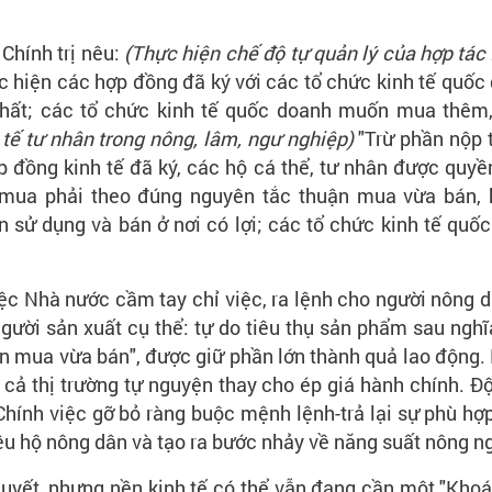
Chính trị nêu:
(Thực hiện chế độ tự quản lý của hợp tác 
 hiện các hợp đồng đã ký với các tổ chức kinh tế quốc 
i nhất; các tổ chức kinh tế quốc doanh muốn mua thê
h tế tư nhân trong nông, lâm, ngư nghiệp)
"Trừ phần nộp 
 đồng kinh tế đã ký, các hộ cá thể, tư nhân được quyền 
 mua phải theo đúng nguyên tắc thuận mua vừa bán, 
 sử dụng và bán ở nơi có lợi; các tổ chức kinh tế qu
ệc Nhà nước cầm tay chỉ việc, ra lệnh cho người nông d
gười sản xuất cụ thể: tự do tiêu thụ sản phẩm sau nghĩa
n mua vừa bán", được giữ phần lớn thành quả lao động.
 cả thị trường tự nguyện thay cho ép giá hành chính. 
Chính việc gỡ bỏ ràng buộc mệnh lệnh-trả lại sự phù hợp
ệu hộ nông dân và tạo ra bước nhảy về năng suất nông n
quyết, nhưng nền kinh tế có thể vẫn đang cần một "Kho