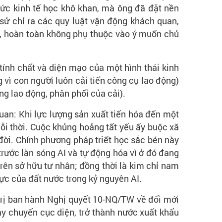
hức kinh tế học khô khan, mà ông đã đặt nền
 sử chỉ ra các quy luật vận động khách quan,
iên, hoàn toàn không phụ thuộc vào ý muốn chủ
tính chất và diện mạo của một hình thái kinh
g vì con người luôn cải tiến công cụ lao động)
ng lao động, phân phối của cải).
uan: Khi lực lượng sản xuất tiến hóa đến một
lỗi thời. Cuộc khủng hoảng tất yếu ấy buộc xã
đời. Chính phương pháp triết học sắc bén này
 trước làn sóng AI và tự động hóa vì ở đó đang
trên sở hữu tư nhân; đồng thời là kim chỉ nam
ực của đất nước trong kỷ nguyên AI.
 trị ban hành Nghị quyết 10-NQ/TW về đổi mới
y chuyển cục diện, trở thành nước xuất khẩu