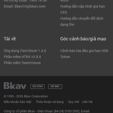
Hỗ trợ kỹ thuật: 1900 18 54
word
Email: BkavCA@bkav.com
Hướng dẫn cập nhật gia hạn
CKS
Hướng dẫn chuyển đổi định
dạng file
Tải về
Góc cảnh báo/giả mạo
Ứng dung iTaxViewer 1.4.6
Cảnh báo lừa đảo gia hạn USB
Phần mềm HTKK v3.8.6
ToKen
Phần mềm TeamViewer
ISO 27001
ISO 9001
© 1995 - 2026 Bkav Corporation
|
|
|
Điều khoản bảo mật
Thỏa thuận sử dụng
Quy chế
Liên Hệ
Công ty cổ phần Bkav - Điện thoại: (84-24) 3763 2552, Email: