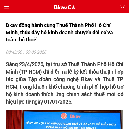
Bkav đồng hành cùng Thuế Thành Phố Hồ Chí
Giới
thiệu
Minh, thúc đẩy hộ kinh doanh chuyển đổi số và
tuân thủ thuế
Bảng
08:43:00 | 09-05-2026
giá
Sáng 23/4/2026, tại trụ sở Thuế Thành Phố Hồ Chí
Hướng
Minh (TP HCM) đã diễn ra lễ ký kết thỏa thuận hợp
dẫn
tác giữa Tập đoàn công nghệ Bkav và Thuế TP
HCM, trong khuôn khổ chương trình phối hợp hỗ trợ
Tin
hộ kinh doanh thích ứng chính sách thuế mới có
tức
hiệu lực từ ngày 01/01/2026.
Tải
về