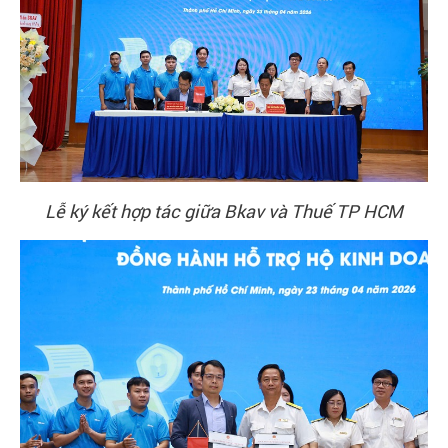
Liên
hệ
Tra
cứu
chứng
thư
số
Lễ ký kết hợp tác giữa Bkav và Thuế TP HCM