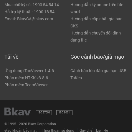
Mua chữ ký số: 1900 54 54 14
Hướng dẫn ký online trên file
Hỗ trợ kỹ thuật: 1900 18 54
word
Email: BkavCA@bkav.com
Hướng dẫn cập nhật gia hạn
CKS
Hướng dẫn chuyển đổi định
dạng file
Tải về
Góc cảnh báo/giả mạo
Ứng dung iTaxViewer 1.4.6
Cảnh báo lừa đảo gia hạn USB
Phần mềm HTKK v3.8.6
ToKen
Phần mềm TeamViewer
ISO 27001
ISO 9001
© 1995 - 2026 Bkav Corporation
|
|
|
Điều khoản bảo mật
Thỏa thuận sử dụng
Quy chế
Liên Hệ