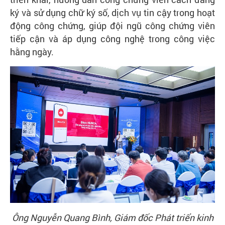
Liên
ký và sử dụng chữ ký số, dịch vụ tin cậy trong hoạt
hệ
động công chứng, giúp đội ngũ công chứng viên
tiếp cận và áp dụng công nghệ trong công việc
Tra
cứu
hằng ngày.
chứng
thư
số
Ông Nguyễn Quang Bình, Giám đốc Phát triển kinh