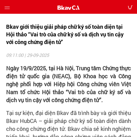
Bkav giới thiệu giải pháp chữ ký số toàn diện tại
Giới
thiệu
Hội thảo “Vai trò của chữ ký số và dịch vụ tin cậy
với công chứng điện tử”
Bảng
09:11:00 | 29-09-2025
giá
Ngày 19/9/2025, tại Hà Nội, Trung tâm Chứng thực
Hướng
điện tử quốc gia (NEAC), Bộ Khoa học và Công
dẫn
nghệ phối hợp với Hiệp hội Công chứng viên Việt
Nam tổ chức Hội thảo “Vai trò của chữ ký số và
Tin
dịch vụ tin cậy với công chứng điện tử”.
tức
Tại sự kiện, đại diện Bkav đã trình bày và giới thiệu
Tải
Bkav HubCA – giải pháp chữ ký số toàn diện dành
về
cho công chứng điện tử. Bkav chia sẻ kinh nghiệm
triển khai, hướng dẫn công chứng viên cách đăng