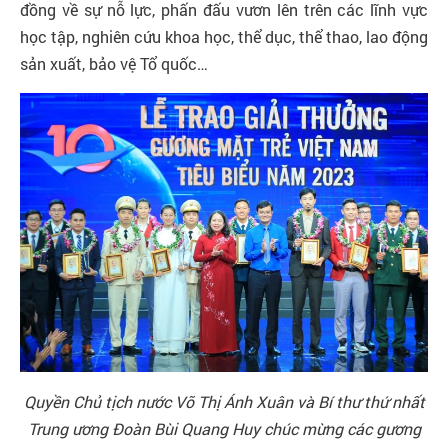
Liên
đồng về sự nỗ lực, phấn đấu vươn lên trên các lĩnh vực
hệ
học tập, nghiên cứu khoa học, thể dục, thể thao, lao động
sản xuất, bảo vệ Tổ quốc…
Tra
cứu
chứng
thư
số
Quyền Chủ tịch nước Võ Thị Ánh Xuân và Bí thư thứ nhất
Trung ương Đoàn Bùi Quang Huy chúc mừng các gương