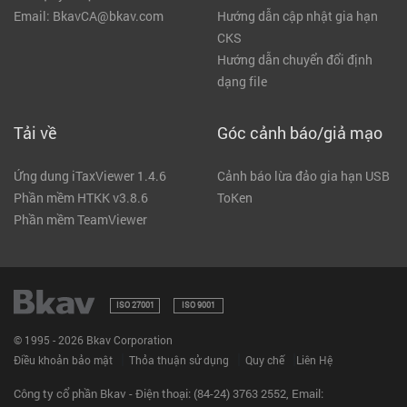
Email: BkavCA@bkav.com
Hướng dẫn cập nhật gia hạn
CKS
Hướng dẫn chuyển đổi định
dạng file
Tải về
Góc cảnh báo/giả mạo
Ứng dung iTaxViewer 1.4.6
Cảnh báo lừa đảo gia hạn USB
Phần mềm HTKK v3.8.6
ToKen
Phần mềm TeamViewer
ISO 27001
ISO 9001
© 1995 - 2026 Bkav Corporation
|
|
|
Điều khoản bảo mật
Thỏa thuận sử dụng
Quy chế
Liên Hệ
Công ty cổ phần Bkav - Điện thoại: (84-24) 3763 2552, Email: