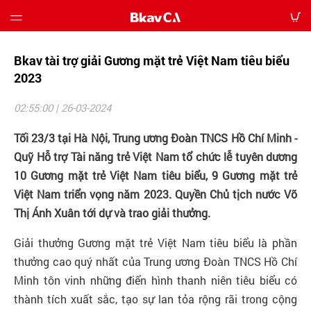
Bkav tài trợ giải Gương mặt trẻ Việt Nam tiêu biểu
Giới
thiệu
2023
02:55:00 | 26-03-2024
Bảng
giá
Tối 23/3 tại Hà Nội, Trung ương Đoàn TNCS Hồ Chí Minh -
Quỹ Hỗ trợ Tài năng trẻ Việt Nam tổ chức lễ tuyên dương
Hướng
10 Gương mặt trẻ Việt Nam tiêu biểu, 9 Gương mặt trẻ
dẫn
Việt Nam triển vọng năm 2023. Quyền Chủ tịch nước Võ
Tin
Thị Ánh Xuân tới dự và trao giải thưởng.
tức
Giải thưởng Gương mặt trẻ Việt Nam tiêu biểu là phần
thưởng cao quý nhất của Trung ương Đoàn TNCS Hồ Chí
Tải
về
Minh tôn vinh những điển hình thanh niên tiêu biểu có
thành tích xuất sắc, tạo sự lan tỏa rộng rãi trong cộng