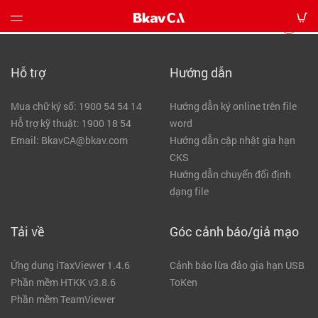
Quay lại
Giới
Hỗ trợ
Hướng dẫn
thiệu
Mua chữ ký số: 1900 54 54 14
Hướng dẫn ký online trên file
Bảng
Hỗ trợ kỹ thuật: 1900 18 54
word
giá
Email: BkavCA@bkav.com
Hướng dẫn cập nhật gia hạn
CKS
Hướng
Hướng dẫn chuyển đổi định
dẫn
dạng file
Tin
Tải về
Góc cảnh báo/giả mạo
tức
Ứng dung iTaxViewer 1.4.6
Cảnh báo lừa đảo gia hạn USB
Tải
Phần mềm HTKK v3.8.6
ToKen
về
Phần mềm TeamViewer