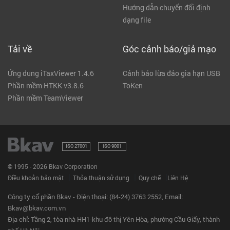
Hướng dẫn chuyển đổi định
dạng file
Tải về
Góc cảnh báo/giả mạo
Ứng dung iTaxViewer 1.4.6
Cảnh báo lừa đảo gia hạn USB
Phần mềm HTKK v3.8.6
ToKen
Phần mềm TeamViewer
ISO 27001
ISO 9001
© 1995 - 2026 Bkav Corporation
|
|
|
Điều khoản bảo mật
Thỏa thuận sử dụng
Quy chế
Liên Hệ
Công ty cổ phần Bkav - Điện thoại: (84-24) 3763 2552, Email:
Bkav@bkav.com.vn
Địa chỉ: Tầng 2, tòa nhà HH1-khu đô thị Yên Hòa, phường Cầu Giấy, thành