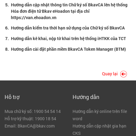
Liên
5.
Hướng dẫn cập nhật thông tin Chữ ký số BkavCA lên hệ thống
hệ
Hóa đơn điện tử Bkav eHoadon tại địa chỉ
https://van.ehoadon.vn
Tra
6.
Hướng dẫn kiểm tra thời hạn sử dụng của Chữ ký số BkavCA
cứu
chứng
7.
Hướng dẫn kê khai, nộp tờ khai trên hệ thống iHTKK của TCT
thư
số
8.
Hướng dẫn cài đặt phần mềm BkavCA Token Manager (BTM)
Quay lại
Hỗ trợ
Hướng dẫn
Mua chữ ký số: 1900 54 54 14
Hướng dẫn ký online trên file
Hỗ trợ kỹ thuật: 1900 18 54
word
Email: BkavCA@bkav.com
Hướng dẫn cập nhật gia hạn
CKS