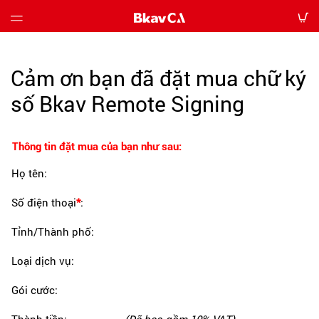
Giới
Cảm ơn bạn đã đặt mua chữ ký
thiệu
số Bkav Remote Signing
Bảng
giá
Thông tin đặt mua của bạn như sau:
Hướng
Họ tên:
dẫn
Số điện thoại
*
:
Tin
Tỉnh/Thành phố:
tức
Loại dịch vụ:
Tải
về
Gói cước: