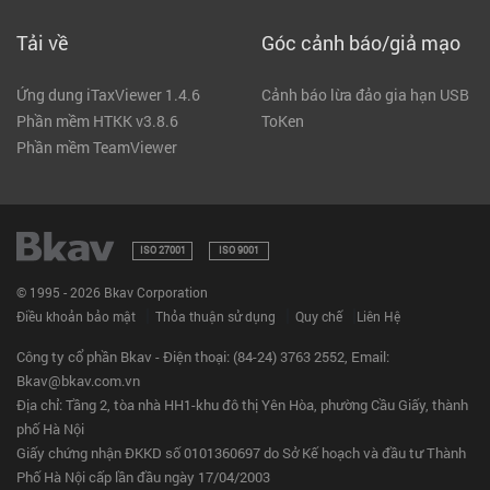
Tải về
Góc cảnh báo/giả mạo
Ứng dung iTaxViewer 1.4.6
Cảnh báo lừa đảo gia hạn USB
Phần mềm HTKK v3.8.6
ToKen
Phần mềm TeamViewer
ISO 27001
ISO 9001
© 1995 - 2026 Bkav Corporation
|
|
|
Điều khoản bảo mật
Thỏa thuận sử dụng
Quy chế
Liên Hệ
Công ty cổ phần Bkav - Điện thoại: (84-24) 3763 2552, Email:
Bkav@bkav.com.vn
Địa chỉ: Tầng 2, tòa nhà HH1-khu đô thị Yên Hòa, phường Cầu Giấy, thành
phố Hà Nội
Giấy chứng nhận ĐKKD số 0101360697 do Sở Kế hoạch và đầu tư Thành
Phố Hà Nội cấp lần đầu ngày 17/04/2003